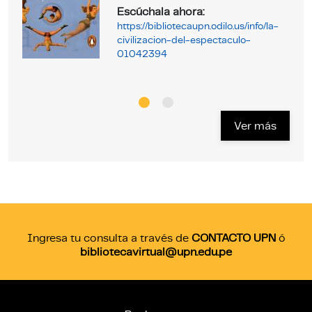
Escúchala ahora:
https://bibliotecaupn.odilo.us/info/la-
civilizacion-del-espectaculo-
01042394
Ver más
Ingresa tu consulta a través de
CONTACTO UPN
ó
bibliotecavirtual@upn.edu.pe